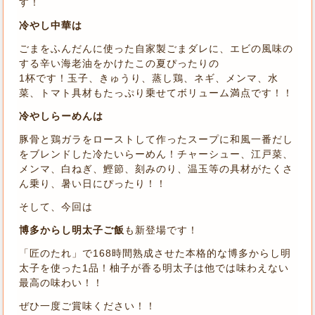
す！
冷やし中華は
ごまをふんだんに使った自家製ごまダレに、エビの風味の
する辛い海老油をかけたこの夏ぴったりの
1杯です！玉子、きゅうり、蒸し鶏、ネギ、メンマ、水
菜、トマト具材もたっぷり乗せてボリューム満点です！！
冷やしらーめんは
豚骨と鶏ガラをローストして作ったスープに和風一番だし
をブレンドした冷たいらーめん！チャーシュー、江戸菜、
メンマ、白ねぎ、鰹節、刻みのり、温玉等の具材がたくさ
ん乗り、暑い日にぴったり！！
そして、今回は
博多からし明太子ご飯
も新登場です！
「匠のたれ」で168時間熟成させた本格的な博多からし明
太子を使った1品！柚子が香る明太子は他では味わえない
最高の味わい！！
ぜひ一度ご賞味ください！！